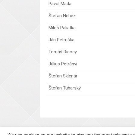
Pavol Mada
Štefan Nehéz
Miloš Paliatka
Ján Petruška
Tomáš Rigocy
Július Petrányi
Štefan Sklenár
Štefan Tuharský
We use cookies on our website to give you the most relevant exp