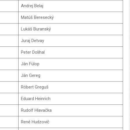
Andrej Belaj
Matúš Beresecký
Lukáš Buranský
Juraj Detvay
Peter Dolihal
Ján Fülop
Ján Gereg
Róbert Greguš
Eduard Heinrich
Rudolf Hlavačka
René Hudzovič