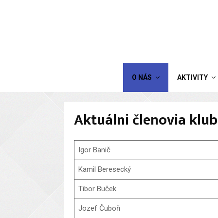
O NÁS
AKTIVITY
Aktuálni členovia klu
Igor Banič
Kamil Beresecký
Tibor Buček
Jozef Čuboň