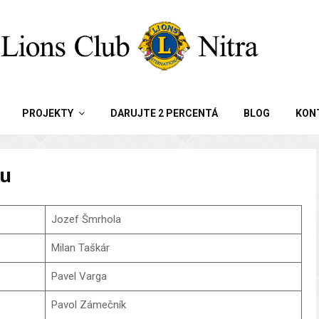
PROJEKTY
DARUJTE 2 PERCENTÁ
BLOG
KON
bu
Jozef Šmrhola
Milan Taškár
Pavel Varga
Pavol Zámečník