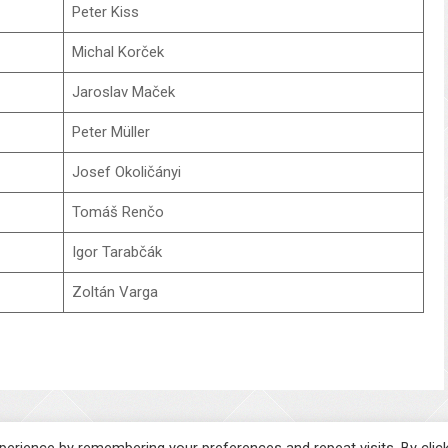
Peter Kiss
Michal Korček
Jaroslav Maček
Peter Müller
Josef Okoličányi
Tomáš Renčo
Igor Tarabčák
Zoltán Varga
erience by remembering your preferences and repeat visits. By clic