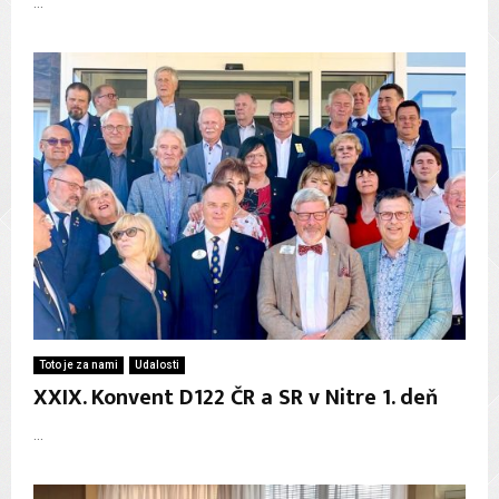
...
Toto je za nami
Udalosti
XXIX. Konvent D122 ČR a SR v Nitre 1. deň
...