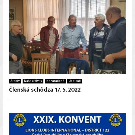
Archív
Naše aktivity
Nezaradené
Udalosti
Členská schôdza 17. 5. 2022
...