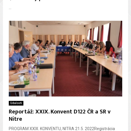
e
...
a
t
u
r
e
d
Udalosti
Reportáž: XXIX. Konvent D122 ČR a SR v
Nitre
PROGRAM XXIX. KONVENTU, NITRA 21.5. 2022Registrácia