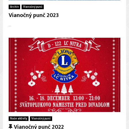
Archív
Vianočný punč
Vianočný punč 2023
...
Naše aktivity
Vianočný punč
F
Vianočný punč 2022