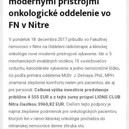
modernými prístrojmi
onkologické oddelenie vo
FN v Nitre
V pondelok 18. decembra 2017 pribudlo vo Fakultnej
nemocnici v Nitre na Oddelení rádioterapie a klinickej
onkológie nové moderné prístrojové vybavenie. Ide o 5
mechanických invalidných vozíkov, 10 osviežovačov
vzduchu, kancelárske vybavenie a jedno nemocničné lôžko,
čo podľa primára oddelenia MUDr. J. Detvaya, Phd., MPH.
znamená zlepšenie komfortu nielen pre pacientov, ale aj
pre personál.
Celková výška investície predstavuje
približne 4 555 EUR a z tejto sumy prispel LIONS CLUB
Nitra čiastkou 3960,82 EUR.
Cieľom tejto podpory je
najmä zlepšenie podmienok pre onkologických pacientov,
ktorých len v rámci klinickej onkológie prichádza do
nitrianskej nemocnice denne zhruba sto.