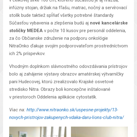
infúzny stojan, držiak na fľašu, matrac, nočný a servírovací
stolík bude taktiež spĺňať všetky potrebné štandardy.
Súčasťou vybavenia a zlepšenia budú aj
nové kancelárske
stoličky MEDEA
v počte 10 kusov pre personál oddelenia,
za čo Občianske združenie na podporu onkológie
NitraOnko ďakuje svojím podporovateľom prostredníctvom
ich 2% príspevkov.
Vhodným doplnkom slávnostného odovzdávania prístrojov
bolo aj zahájenie výstavy obrazov amatérskej výtvarníčky
pani Hudecovej, ktorú zrealizovalo Krajské osvetové
stredisko Nitra. Obrazy boli koncepčne inštalované
v priestoroch Oddelenia aplikácie cytostatík.
Viac na:
http://www.nitraonko.sk/uspesne-projekty/13-
novych-pristrojov-zakupenych-vdaka-daru-lions-club-nitra/