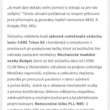
„Aj malé dary dokážu veľmi pomôcť a stávajú sa pre nás
veľkými.“
Týmito slovami poďakoval vo svojom príhovore
pred prítomnými aj generálny riaditeľ nemocnice MUDr. K.
Koleják, PhD., MSc.
Súčasťou oddelenia budú
výkonné osviežovače vzduchu
Ionic-CARE Triton X6
v kombinácií s ionizátorom v
priestoroch pri poskytovaní liečby, ktoré sú bezhlučné čím
nahradia zastarané ventilátory.
Mechanické invalidné
vozíky Budget
, ktoré sú tiež súčasťou daru od LIONS
CLUB Nitra a Občianskeho združenia na podporu onkológie
NitraOnko napomôžu zvýšeniu a celkovému zlepšeniu
pohodlia pri prevozoch pacientov v rámci vyšetrení
a počas liečby. Jedná sa o skladacie mechanické vozíky
s pevnou konštrukciou, delenou odklopnou stupačkou,
odnímateľnými a otočnými bočnicami a bezdefektovými
plnými kolesami.
Nemocničné lôžko PLL-N85-
0
v celkovej šírke 100 cm, ktorého súčasťou je aj hrazda,